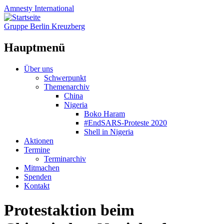
Amnesty
International
Gruppe Berlin Kreuzberg
Hauptmenü
Zum
Über uns
Inhalt
Schwerpunkt
springen
Themenarchiv
China
Nigeria
Boko Haram
#EndSARS-Proteste 2020
Shell in Nigeria
Aktionen
Termine
Terminarchiv
Mitmachen
Spenden
Kontakt
Protestaktion beim