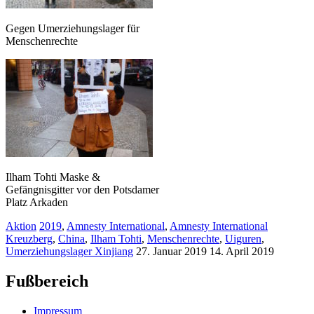
Gegen Umerziehungslager für
Menschenrechte
Ilham Tohti Maske &
Gefängnisgitter vor den Potsdamer
Platz Arkaden
Aktion
2019
,
Amnesty International
,
Amnesty International
Kreuzberg
,
China
,
Ilham Tohti
,
Menschenrechte
,
Uiguren
,
Umerziehungslager Xinjiang
27. Januar 2019
14. April 2019
Fußbereich
Impressum